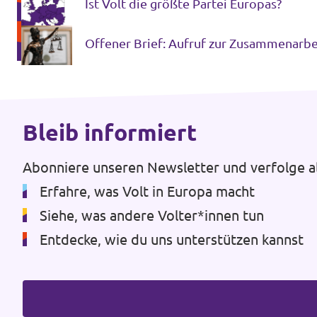
Ist Volt die größte Partei Europas?
Niederösterreich
Unsere Events
Oberösterreich
Offener Brief: Aufruf zur Zusammenarbei
Salzburg
Deine Spende für Volt!
Steiermark
Bleib informiert
Tirol
Mache mit bei uns!
Abonniere unseren Newsletter und verfolge al
Vorarlberg
Sign4Volt
Erfahre, was Volt in Europa macht
Wien
Siehe, was andere Volter*innen tun
Entdecke, wie du uns unterstützen kannst
Politik zum Mitmachen